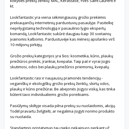
kokybės prekių ženklų: MAC, Kérastase, Yves Saint Laurent ir
kt.
Lookfantastic yra viena sėkmingiausių grožio prekėmis
prekiaujančių internetinių parduotuvių pasaulyje. Pasitelkę
neprilygstamą technologiją ir pasaulinio lygio ekspertų
komandą, Lookfantastic sukūrė daugiau kaip 30 svetainių
įvairiomis kalbomis. Parduotuvėje kas mėnesį apsilanko virš
10 milijonų pirkėjų.
Grožio prekių kategorijos yra šios: kosmetika, kūno, plaukų
priežiūros prekės, įrankiai, kvepalai. Taip pat ir vyrai įsigis
skutimosi, odos bei plaukų priežūros priemonių, kvepalų.
Lookfantastic rasi ir naujausių pramonės tendencijų -
veganiškų ir ekologiškų grožio prekių ženklų, skirtų odos,
plaukų ir kūno priežiūrai. Be abejonės įsigysi viską, kas tinka
būtent tavo individualiems grožio poreikiams.
Pasiūlymų skiltyje visada pilna prekių su nuolaidomis, akcijų.
Todėl pravartu žvilgtelti, ar negalima įsigyti norimo produkto
su nuolaida.
Standartinis pristatymas tau nieko nekainuos perkant už