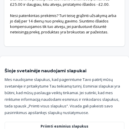
£25.00 ir daugiau, kitu atveju, pristatymo išlaidos - £2.00.
Nesi patenkintas prekėmis? Turi teisę grąžinti užsakymą arba
jo dalį per 14 dienų nuo prekių gavimo. Siuntimo išlaidos
kompensuojamos tik tuo atveju, jei parduotuvė išsiuntė
neteisingą prekę, produktas yra brokuotas ar pažeistas.
Šioje svetainėje naudojami slapukai
Informacijos portalas
Mes naudojame slapukus, kad pagerintume Tavo patirtį mūsų
svetainėje ir pritaikytume Tau teikiamą turinį. Esminiai slapukai yra
Patirtis
būtini, kad mūsų paslauga veiktų tinkamai. Jei sutinki, kad mes
rinktume informaciją naudodami esminius ir rinkodaros slapukus,
Sąlygos ir nuostatos
tada spausk „Priimti visus slapukus“. Visada gali pakeisti savo
pasirinkimus apsilankęs slapukų nustatymuose.
Privatumo politika
Priimti esminius slapukus