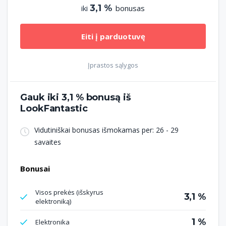
3,1 %
iki
bonusas
Eiti į parduotuvę
Įprastos sąlygos
Gauk iki
3,1 %
bonusą iš
LookFantastic
Vidutiniškai bonusas išmokamas per: 26 - 29
savaites
Bonusai
Visos prekės (išskyrus
3,1 %
elektroniką)
1 %
Elektronika