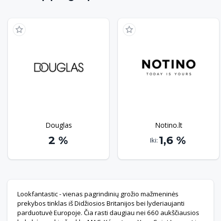
Vichy, NARS, MAC ir kt. Ateik ir pamatyk daugiau be rink
bonusus už savo pirkinius.
Douglas
Notino.lt
2 %
1,6 %
Iki:
Lookfantastic - vienas pagrindinių grožio mažmeninės
prekybos tinklas iš Didžiosios Britanijos bei lyderiaujanti
parduotuvė Europoje. Čia rasti daugiau nei 660 aukščiausios