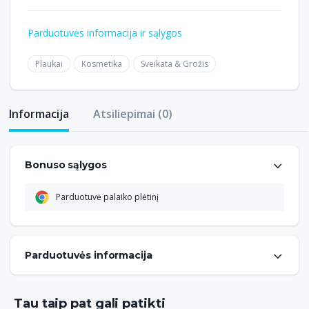
Parduotuvės informacija ir sąlygos
Plaukai
Kosmetika
Sveikata & Grožis
Informacija
Atsiliepimai (0)
Bonuso sąlygos
Parduotuvė palaiko plėtinį
Galutinė bonuso vertė gali svyruoti. Taip yra dėl to, kad
bonusas konvertuojamas į eurus iš kitos valiutos bei
bonusas neskaičiuojamas nuo pridėtinės vertės mokesčio
Parduotuvės informacija
ir pristatymo kaštų.
Šioje internetinėje parduotuvėje gali įsigyti itin kokybiškos
kosmetikos, plaukų priežiūros produktų ir kvepalus. Čia
rasite gerai žinomų prekinių ženklų produkcijos, tokių kaip
Tau taip pat gali patikti