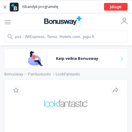
Išbandyk programėlę
Įdiegti
Kaip veikia Bonusway
Bonusway
Parduotuvės
LookFantastic