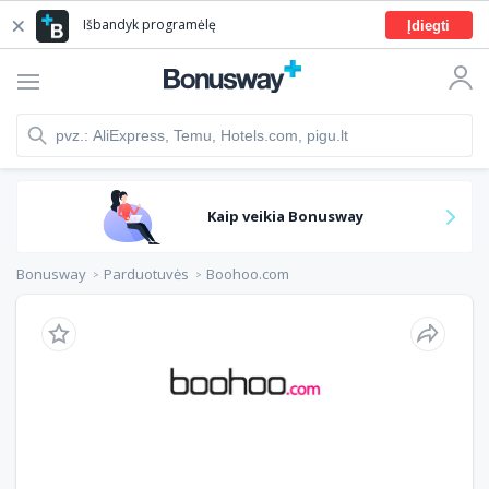
Išbandyk programėlę
Įdiegti
Kaip veikia Bonusway
Bonusway
Parduotuvės
Boohoo.com