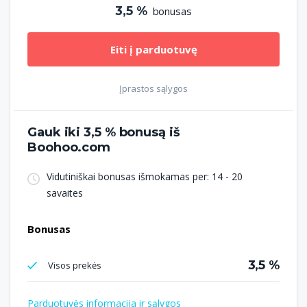
3,5 %
bonusas
Eiti į parduotuvę
Įprastos sąlygos
Gauk iki
3,5 %
bonusą iš
Boohoo.com
Vidutiniškai bonusas išmokamas per: 14 - 20
savaites
Bonusas
3,5 %
Visos prekės
Parduotuvės informacija ir sąlygos