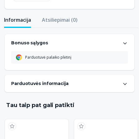
Informacija
Atsiliepimai (0)
Bonuso sąlygos
Parduotuvė palaiko plėtinį
Galutinė bonuso vertė gali svyruoti. Taip yra dėl to, kad
bonusas konvertuojamas į eurus iš kitos valiutos bei
bonusas neskaičiuojamas nuo pridėtinės vertės mokesčio
Parduotuvės informacija
ir pristatymo kaštų.
Čia gali įsigyti įvairiausio britiško šokolado: triufelių, asorti
rinkinių ir kitokio šokolado. Užsuk čia ir sužinok daugiau
apie mūsų produktus.
Tau taip pat gali patikti