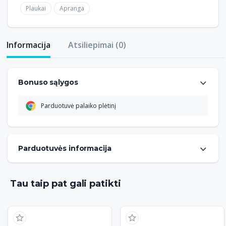
Plaukai
Apranga
Informacija
Atsiliepimai (0)
Bonuso sąlygos
Parduotuvė palaiko plėtinį
Galutinė bonuso vertė gali svyruoti. Taip yra dėl to, kad
Bonusas konvertuojamas į eurus iš kitos valiutos bei
bonusas neskaičiuojamas nuo pridėtinės vertės mokesčio
Parduotuvės informacija
ir pristatymo kaštų.
Wigsbuy parduotuvė specializuojasi kokybiškų perukų
srityje, kurie taip pat yra už prieinamą kainą. Tuo pačiu,
parduotuvė parduoda aksesuarus plaukams.
Tau taip pat gali patikti