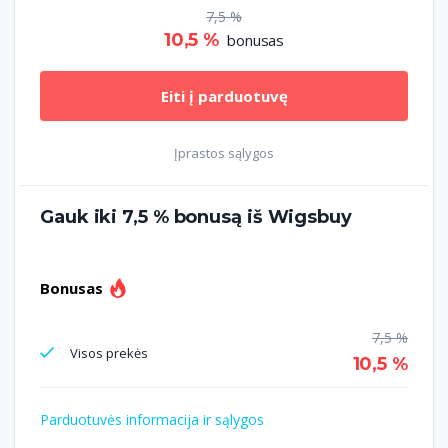
7,5 %
10,5 %
bonusas
Eiti į parduotuvę
Įprastos sąlygos
Gauk iki
7,5 %
bonusą iš Wigsbuy
Bonusas
7,5 %
Visos prekės
10,5 %
Parduotuvės informacija ir sąlygos